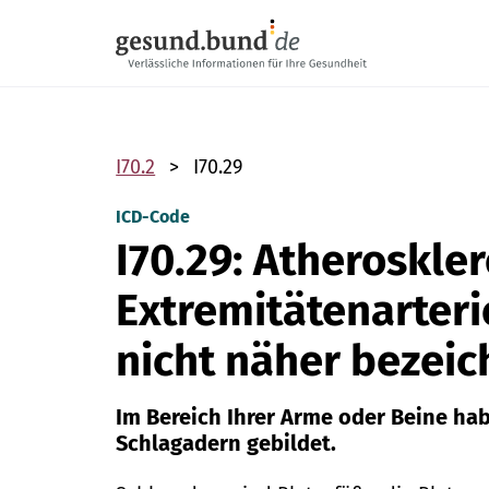
Navigation überspringen
I70.2
I70.29
ICD-Code
I70.29: Atheroskle
Extremitätenarteri
nicht näher bezeic
Im Bereich Ihrer Arme oder Beine ha
Schlagadern gebildet.