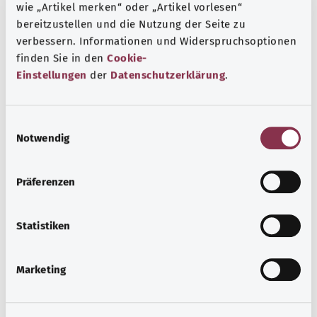
wie „Artikel merken“ oder „Artikel vorlesen“
Herz und Kreislauf
bereitzustellen und die Nutzung der Seite zu
Erkrankungen des Herz-Kreislaufsystems wie die
verbessern. Informationen und Widerspruchsoptionen
koronare Herzkrankheit können die Leistungsfähigkeit
finden Sie in den
Cookie-
und Lebensqualität stark mindern.
Einstellungen
der
Datenschutzerklärung
.
Mehr erfahren
E
Notwendig
i
n
w
Präferenzen
i
l
l
Statistiken
i
g
Marketing
u
n
g