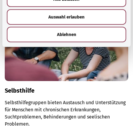
s
w
Auswahl erlauben
a
h
l
Ablehnen
Selbsthilfe
Selbsthilfegruppen bieten Austausch und Unterstützung
für Menschen mit chronischen Erkrankungen,
Suchtproblemen, Behinderungen und seelischen
Problemen.