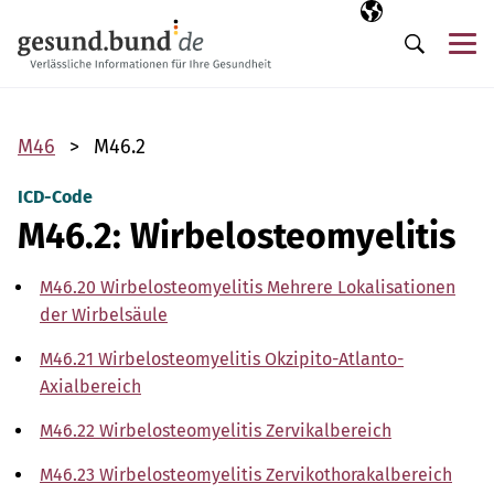
Navigation überspringen
Ausgewählte Sp
DE
Me
Suche
M46
M46.2
ICD-Code
M46.2: Wirbelosteomyelitis
M46.20 Wirbelosteomyelitis Mehrere Lokalisationen
der Wirbelsäule
M46.21 Wirbelosteomyelitis Okzipito-Atlanto-
Axialbereich
M46.22 Wirbelosteomyelitis Zervikalbereich
M46.23 Wirbelosteomyelitis Zervikothorakalbereich