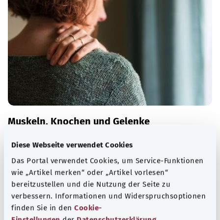
Muskeln, Knochen und Gelenke
Viele Erkrankungen des Bewegungsapparates sind auf
Diese Webseite verwendet Cookies
altersbedingten Verschleiß zurückzuführen – zunehmend
Das Portal verwendet Cookies, um Service-Funktionen
auch auf zu wenig Bewegung und zu viel Sitzen.
wie „Artikel merken“ oder „Artikel vorlesen“
bereitzustellen und die Nutzung der Seite zu
Mehr erfahren
verbessern. Informationen und Widerspruchsoptionen
finden Sie in den
Cookie-
Einstellungen
der
Datenschutzerklärung
.