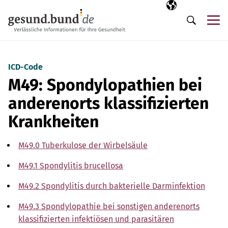
Navigation überspringen
Ausgewählte Sp
DE
Me
Suche
ICD-Code
M49: Spondylopathien bei
anderenorts klassifizierten
Krankheiten
M49.0 Tuberkulose der Wirbelsäule
M49.1 Spondylitis brucellosa
M49.2 Spondylitis durch bakterielle Darminfektion
M49.3 Spondylopathie bei sonstigen anderenorts
klassifizierten infektiösen und parasitären