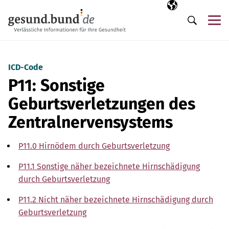
Navigation überspringen
Ausgewählte Sp
DE
Me
Suche
ICD-Code
P11: Sonstige
Geburtsverletzungen des
Zentralnervensystems
P11.0 Hirnödem durch Geburtsverletzung
P11.1 Sonstige näher bezeichnete Hirnschädigung
durch Geburtsverletzung
P11.2 Nicht näher bezeichnete Hirnschädigung durch
Geburtsverletzung