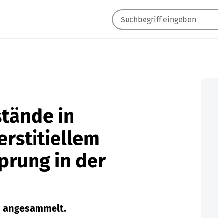
stände in
erstitiellem
rung in der
ft angesammelt.