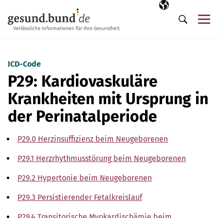
Navigation überspringen
Ausgewählte Sp
DE
Me
Suche
ICD-Code
P29: Kardiovaskuläre
Krankheiten mit Ursprung in
der Perinatalperiode
P29.0 Herzinsuffizienz beim Neugeborenen
P29.1 Herzrhythmusstörung beim Neugeborenen
P29.2 Hypertonie beim Neugeborenen
P29.3 Persistierender Fetalkreislauf
P29.4 Transitorische Myokardischämie beim