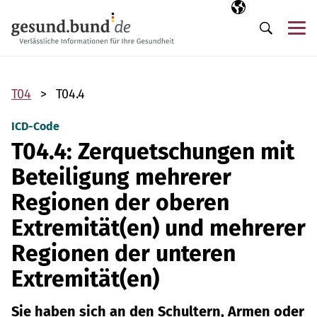
Navigation überspringen
Ausgewählte Sp
DE
Me
Suche
T04
T04.4
ICD-Code
T04.4: Zerquetschungen mit
Beteiligung mehrerer
Regionen der oberen
Extremität(en) und mehrerer
Regionen der unteren
Extremität(en)
Sie haben sich an den Schultern, Armen oder