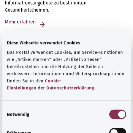
Informationsangebote zu bestimmten
Gesundheitsthemen.
Mehr erfahren
Diese Webseite verwendet Cookies
Das Portal verwendet Cookies, um Service-Funktionen
wie „Artikel merken“ oder „Artikel vorlesen“
bereitzustellen und die Nutzung der Seite zu
verbessern. Informationen und Widerspruchsoptionen
finden Sie in den
Cookie-
Einstellungen
der
Datenschutzerklärung
.
E
Notwendig
i
Nummern für den Notfall
n
Erfahren Sie hier, welche Notrufe und Beratungstelefone
w
Präferenzen