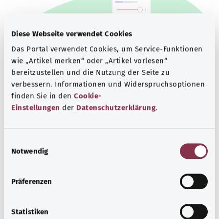
Diese Webseite verwendet Cookies
Das Portal verwendet Cookies, um Service-Funktionen
wie „Artikel merken“ oder „Artikel vorlesen“
bereitzustellen und die Nutzung der Seite zu
verbessern. Informationen und Widerspruchsoptionen
finden Sie in den
Cookie-
Einstellungen
der
Datenschutzerklärung
.
Beratung und Hilfe
Eine Auswahl verschiedener Beratungs- und
E
Informationsangebote zu bestimmten
Notwendig
i
Gesundheitsthemen.
n
w
Mehr erfahren
Präferenzen
i
l
l
Statistiken