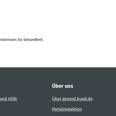
isteriums für Gesundheit.
Über uns
und Hilfe
Über gesund.bund.de
Portalredaktion