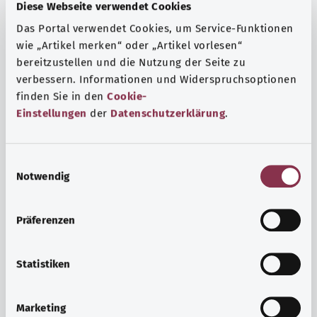
Fragen und eine intensive Lebenserfahrung. Welche
Diese Webseite verwendet Cookies
Beratungen und Untersuchungen Schwangere in
Das Portal verwendet Cookies, um Service-Funktionen
Anspruch nehmen können, erfahren Sie hier.
wie „Artikel merken“ oder „Artikel vorlesen“
Mehr erfahren
bereitzustellen und die Nutzung der Seite zu
verbessern. Informationen und Widerspruchsoptionen
finden Sie in den
Cookie-
Einstellungen
der
Datenschutzerklärung
.
E
Notwendig
i
n
w
Präferenzen
i
l
l
Statistiken
i
Psyche und Wohlbefinden
g
Marketing
u
Sport oder Meditation? Es gibt verschiedene