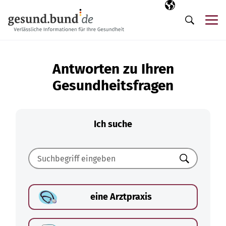
Navigation überspringen
Ausgewählte Sp
DE
Me
Suche
Antworten zu Ihren
Gesundheitsfragen
Ich suche
Suchen
eine Arztpraxis