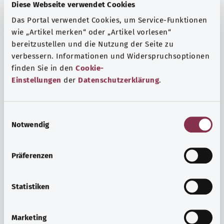
Fragen und eine intensive Lebenserfahrung. Welche
Diese Webseite verwendet Cookies
Beratungen und Untersuchungen Schwangere in
Das Portal verwendet Cookies, um Service-Funktionen
Anspruch nehmen können, erfahren Sie hier.
wie „Artikel merken“ oder „Artikel vorlesen“
Mehr erfahren
bereitzustellen und die Nutzung der Seite zu
verbessern. Informationen und Widerspruchsoptionen
finden Sie in den
Cookie-
Einstellungen
der
Datenschutzerklärung
.
E
Notwendig
i
n
w
Präferenzen
i
l
l
Statistiken
i
Psyche und Wohlbefinden
g
Marketing
u
Sport oder Meditation? Es gibt verschiedene