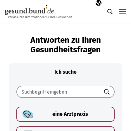
Navigation überspringen
Ausgewählte Sp
DE
Me
Suche
Antworten zu Ihren
Gesundheitsfragen
Ich suche
Suchen
eine Arztpraxis