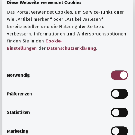
Fragen und eine intensive Lebenserfahrung. Welche
Diese Webseite verwendet Cookies
Beratungen und Untersuchungen Schwangere in
Das Portal verwendet Cookies, um Service-Funktionen
Anspruch nehmen können, erfahren Sie hier.
wie „Artikel merken“ oder „Artikel vorlesen“
bereitzustellen und die Nutzung der Seite zu
Mehr erfahren
verbessern. Informationen und Widerspruchsoptionen
finden Sie in den
Cookie-
Einstellungen
der
Datenschutzerklärung
.
E
Notwendig
i
n
w
Präferenzen
i
l
l
Statistiken
i
Psyche und Wohlbefinden
g
Marketing
u
Sport oder Meditation? Es gibt verschiedene