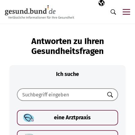
Navigation überspringen
Ausgewählte Sp
DE
Me
Suche
Antworten zu Ihren
Gesundheitsfragen
Ich suche
Suchen
eine Arztpraxis