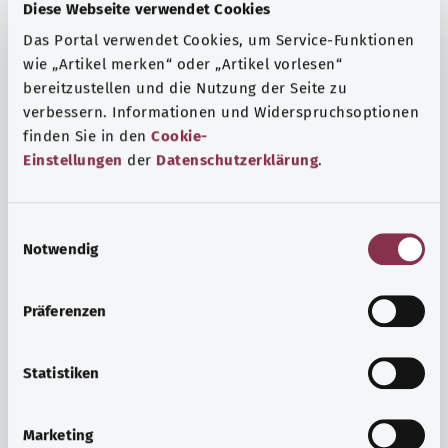
Fragen und eine intensive Lebenserfahrung. Welche
Diese Webseite verwendet Cookies
Beratungen und Untersuchungen Schwangere in
Das Portal verwendet Cookies, um Service-Funktionen
Anspruch nehmen können, erfahren Sie hier.
wie „Artikel merken“ oder „Artikel vorlesen“
Mehr erfahren
bereitzustellen und die Nutzung der Seite zu
verbessern. Informationen und Widerspruchsoptionen
finden Sie in den
Cookie-
Einstellungen
der
Datenschutzerklärung
.
E
Notwendig
i
n
w
Präferenzen
i
l
l
Statistiken
i
Psyche und Wohlbefinden
g
Marketing
u
Sport oder Meditation? Es gibt verschiedene