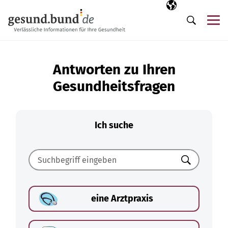
Navigation überspringen
Ausgewählte Sp
DE
Me
Suche
Antworten zu Ihren
Gesundheitsfragen
Ich suche
Suchen
eine Arztpraxis