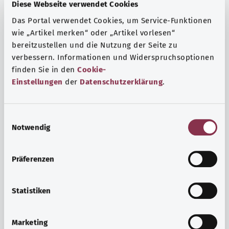
Fragen und eine intensive Lebenserfahrung. Welche
Diese Webseite verwendet Cookies
Beratungen und Untersuchungen Schwangere in
Das Portal verwendet Cookies, um Service-Funktionen
Anspruch nehmen können, erfahren Sie hier.
wie „Artikel merken“ oder „Artikel vorlesen“
bereitzustellen und die Nutzung der Seite zu
Mehr erfahren
verbessern. Informationen und Widerspruchsoptionen
finden Sie in den
Cookie-
Einstellungen
der
Datenschutzerklärung
.
E
Notwendig
i
n
w
Präferenzen
i
l
l
Statistiken
i
Psyche und Wohlbefinden
g
Marketing
u
Sport oder Meditation? Es gibt verschiedene