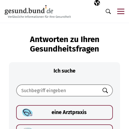
Navigation überspringen
Ausgewählte Sp
DE
Me
Suche
Antworten zu Ihren
Gesundheitsfragen
Ich suche
Suchen
eine Arztpraxis