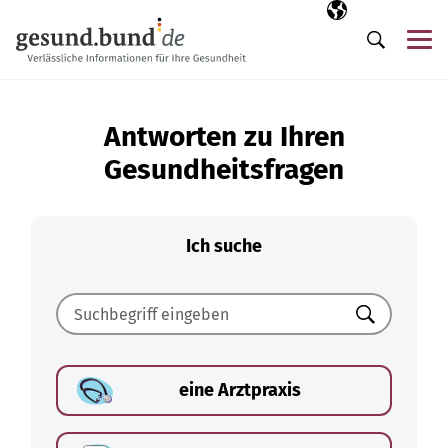
Navigation überspringen
Ausgewählte Sp
DE
Me
Suche
Antworten zu Ihren
Gesundheitsfragen
Ich suche
Suchen
eine Arztpraxis