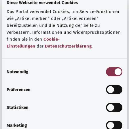
Fragen und eine intensive Lebenserfahrung. Welche
Diese Webseite verwendet Cookies
Beratungen und Untersuchungen Schwangere in
Das Portal verwendet Cookies, um Service-Funktionen
Anspruch nehmen können, erfahren Sie hier.
wie „Artikel merken“ oder „Artikel vorlesen“
Mehr erfahren
bereitzustellen und die Nutzung der Seite zu
verbessern. Informationen und Widerspruchsoptionen
finden Sie in den
Cookie-
Einstellungen
der
Datenschutzerklärung
.
E
Notwendig
i
n
w
Präferenzen
i
l
l
Statistiken
i
Psyche und Wohlbefinden
g
Marketing
u
Sport oder Meditation? Es gibt verschiedene