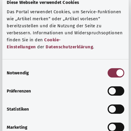
Fragen und eine intensive Lebenserfahrung. Welche
Diese Webseite verwendet Cookies
Beratungen und Untersuchungen Schwangere in
Das Portal verwendet Cookies, um Service-Funktionen
Anspruch nehmen können, erfahren Sie hier.
wie „Artikel merken“ oder „Artikel vorlesen“
bereitzustellen und die Nutzung der Seite zu
Mehr erfahren
verbessern. Informationen und Widerspruchsoptionen
finden Sie in den
Cookie-
Einstellungen
der
Datenschutzerklärung
.
E
Notwendig
i
n
w
Präferenzen
i
l
l
Statistiken
i
Psyche und Wohlbefinden
g
Marketing
u
Sport oder Meditation? Es gibt verschiedene