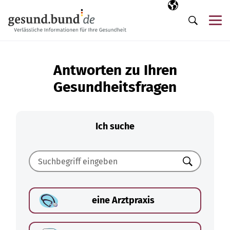
Navigation überspringen
Ausgewählte Sp
DE
Me
Suche
Antworten zu Ihren
Gesundheitsfragen
Ich suche
Suchen
eine Arztpraxis