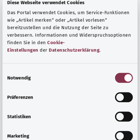
Fragen und eine intensive Lebenserfahrung. Welche
Diese Webseite verwendet Cookies
Beratungen und Untersuchungen Schwangere in
Das Portal verwendet Cookies, um Service-Funktionen
Anspruch nehmen können, erfahren Sie hier.
wie „Artikel merken“ oder „Artikel vorlesen“
bereitzustellen und die Nutzung der Seite zu
Mehr erfahren
verbessern. Informationen und Widerspruchsoptionen
finden Sie in den
Cookie-
Einstellungen
der
Datenschutzerklärung
.
E
Notwendig
i
n
w
Präferenzen
i
l
l
Statistiken
i
Psyche und Wohlbefinden
g
Marketing
u
Sport oder Meditation? Es gibt verschiedene