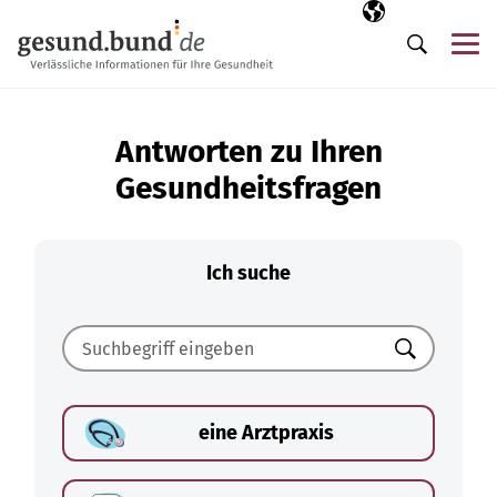
Navigation überspringen
Ausgewählte Sp
DE
Me
Suche
Antworten zu Ihren
Gesundheitsfragen
Ich suche
Suchen
eine Arztpraxis