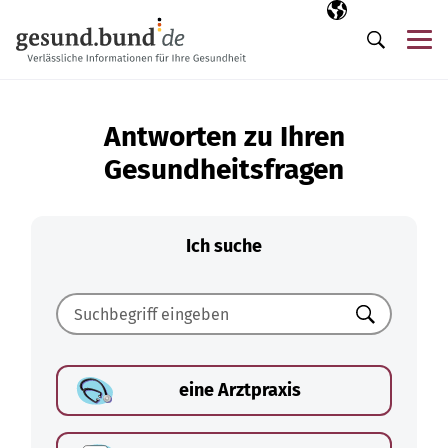
Navigation überspringen
Ausgewählte Sp
DE
Me
Suche
Antworten zu Ihren
Gesundheitsfragen
Ich suche
Suchen
eine Arztpraxis