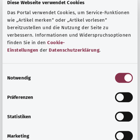
Fragen und eine intensive Lebenserfahrung. Welche
Diese Webseite verwendet Cookies
Beratungen und Untersuchungen Schwangere in
Das Portal verwendet Cookies, um Service-Funktionen
Anspruch nehmen können, erfahren Sie hier.
wie „Artikel merken“ oder „Artikel vorlesen“
bereitzustellen und die Nutzung der Seite zu
Mehr erfahren
verbessern. Informationen und Widerspruchsoptionen
finden Sie in den
Cookie-
Einstellungen
der
Datenschutzerklärung
.
E
Notwendig
i
n
w
Präferenzen
i
l
l
Statistiken
i
Psyche und Wohlbefinden
g
Marketing
u
Sport oder Meditation? Es gibt verschiedene