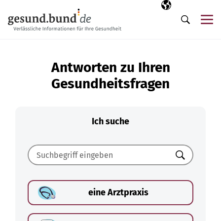
Navigation überspringen
Ausgewählte Sp
DE
Me
Suche
Antworten zu Ihren
Gesundheitsfragen
Ich suche
Suchen
eine Arztpraxis