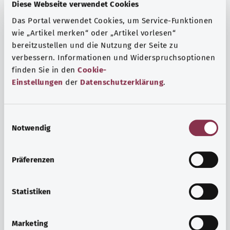
Fragen und eine intensive Lebenserfahrung. Welche
Diese Webseite verwendet Cookies
Beratungen und Untersuchungen Schwangere in
Das Portal verwendet Cookies, um Service-Funktionen
Anspruch nehmen können, erfahren Sie hier.
wie „Artikel merken“ oder „Artikel vorlesen“
bereitzustellen und die Nutzung der Seite zu
Mehr erfahren
verbessern. Informationen und Widerspruchsoptionen
finden Sie in den
Cookie-
Einstellungen
der
Datenschutzerklärung
.
E
Notwendig
i
n
w
Präferenzen
i
l
l
Statistiken
i
Psyche und Wohlbefinden
g
Marketing
u
Sport oder Meditation? Es gibt verschiedene