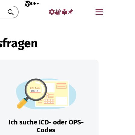
Ausgewählte Sprache
DE
Menü
Suchen
sfragen
Ich suche ICD- oder OPS-
Codes