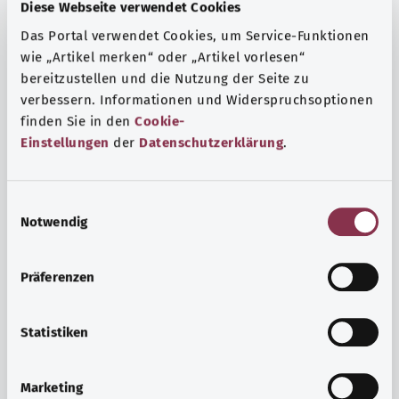
Fragen und eine intensive Lebenserfahrung. Welche
Diese Webseite verwendet Cookies
Beratungen und Untersuchungen Schwangere in
Das Portal verwendet Cookies, um Service-Funktionen
Anspruch nehmen können, erfahren Sie hier.
wie „Artikel merken“ oder „Artikel vorlesen“
bereitzustellen und die Nutzung der Seite zu
Mehr erfahren
verbessern. Informationen und Widerspruchsoptionen
finden Sie in den
Cookie-
Einstellungen
der
Datenschutzerklärung
.
E
Notwendig
i
n
w
Präferenzen
i
l
l
Statistiken
i
Psyche und Wohlbefinden
g
Marketing
u
Sport oder Meditation? Es gibt verschiedene