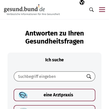
Navigation überspringen
Ausgewählte Sp
DE
Me
Suche
Antworten zu Ihren
Gesundheitsfragen
Ich suche
Suchen
eine Arztpraxis