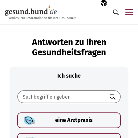
Navigation überspringen
Ausgewählte Sp
DE
Me
Suche
Antworten zu Ihren
Gesundheitsfragen
Ich suche
Suchen
eine Arztpraxis