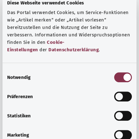
Fragen und eine intensive Lebenserfahrung. Welche
Diese Webseite verwendet Cookies
Beratungen und Untersuchungen Schwangere in
Das Portal verwendet Cookies, um Service-Funktionen
Anspruch nehmen können, erfahren Sie hier.
wie „Artikel merken“ oder „Artikel vorlesen“
Mehr erfahren
bereitzustellen und die Nutzung der Seite zu
verbessern. Informationen und Widerspruchsoptionen
finden Sie in den
Cookie-
Einstellungen
der
Datenschutzerklärung
.
E
Notwendig
i
n
w
Präferenzen
i
l
l
Statistiken
i
Psyche und Wohlbefinden
g
Marketing
u
Sport oder Meditation? Es gibt verschiedene