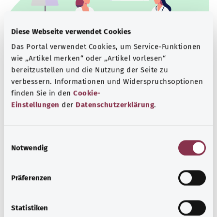
Diese Webseite verwendet Cookies
Das Portal verwendet Cookies, um Service-Funktionen
wie „Artikel merken“ oder „Artikel vorlesen“
bereitzustellen und die Nutzung der Seite zu
verbessern. Informationen und Widerspruchsoptionen
Beratung und Hilfe
finden Sie in den
Cookie-
Einstellungen
der
Datenschutzerklärung
.
Eine Auswahl verschiedener Beratungs- und
Informationsangebote zu bestimmten
Gesundheitsthemen.
E
Notwendig
i
Mehr erfahren
n
w
Präferenzen
i
l
l
Statistiken