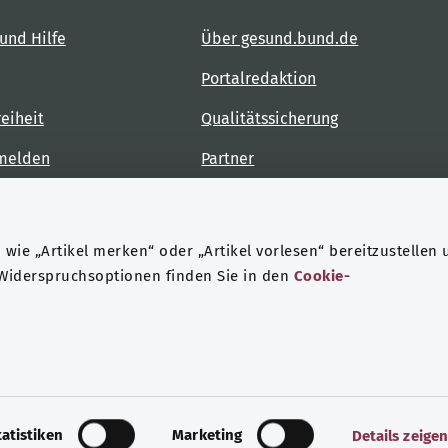
und Hilfe
Über gesund.bund.de
Portalredaktion
reiheit
Qualitätssicherung
 melden
Partner
Kontakt
wie „Artikel merken“ oder „Artikel vorlesen“ bereitzustellen 
 Widerspruchsoptionen finden Sie in den
Cookie-
ndheit
Datenschutz
Impressum
tatistiken
Marketing
Details zeige