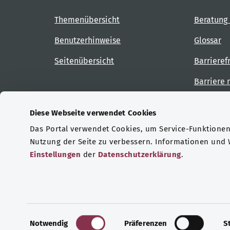
Themenübersicht
Beratung 
Benutzerhinweise
Glossar
Seitenübersicht
Barrieref
Barriere
Diese Webseite verwendet Cookies
Das Portal verwendet Cookies, um Service-Funktionen 
Zertifizierungen
Nutzung der Seite zu verbessern. Informationen und
Einstellungen
der
Datenschutzerklärung
.
© Copyright 2026 Bundesministerium für Gesu
E
Notwendig
Präferenzen
S
i