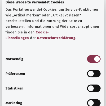
Fragen und eine intensive Lebenserfahrung. Welche
Diese Webseite verwendet Cookies
Beratungen und Untersuchungen Schwangere in
Das Portal verwendet Cookies, um Service-Funktionen
Anspruch nehmen können, erfahren Sie hier.
wie „Artikel merken“ oder „Artikel vorlesen“
Mehr erfahren
bereitzustellen und die Nutzung der Seite zu
verbessern. Informationen und Widerspruchsoptionen
finden Sie in den
Cookie-
Einstellungen
der
Datenschutzerklärung
.
E
Notwendig
i
n
w
Präferenzen
i
l
l
Statistiken
i
Psyche und Wohlbefinden
g
Marketing
u
Sport oder Meditation? Es gibt verschiedene