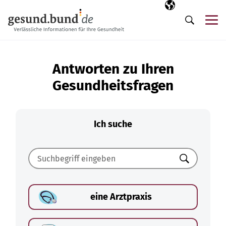
Navigation überspringen
Ausgewählte Sp
DE
Me
Suche
Antworten zu Ihren
Gesundheitsfragen
Ich suche
Suchen
eine Arztpraxis