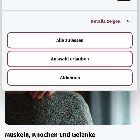
n
Maßnahmen Stress und Belastungen des Alltags zu
g
bewältigen, das eigene Wohbefinden zu steigern oder zur
Details zeigen
s
Ruhe zu kommen.
a
Mehr erfahren
u
Alle zulassen
s
w
Auswahl erlauben
a
h
l
Ablehnen
Muskeln, Knochen und Gelenke