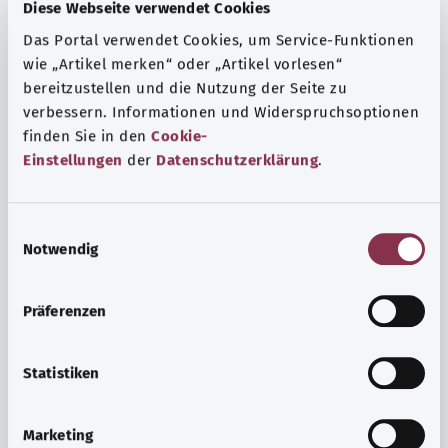
Fragen und eine intensive Lebenserfahrung. Welche
Diese Webseite verwendet Cookies
Beratungen und Untersuchungen Schwangere in
Das Portal verwendet Cookies, um Service-Funktionen
Anspruch nehmen können, erfahren Sie hier.
wie „Artikel merken“ oder „Artikel vorlesen“
bereitzustellen und die Nutzung der Seite zu
Mehr erfahren
verbessern. Informationen und Widerspruchsoptionen
finden Sie in den
Cookie-
Einstellungen
der
Datenschutzerklärung
.
E
Notwendig
i
n
w
Präferenzen
i
l
l
Statistiken
i
Psyche und Wohlbefinden
g
Marketing
u
Sport oder Meditation? Es gibt verschiedene