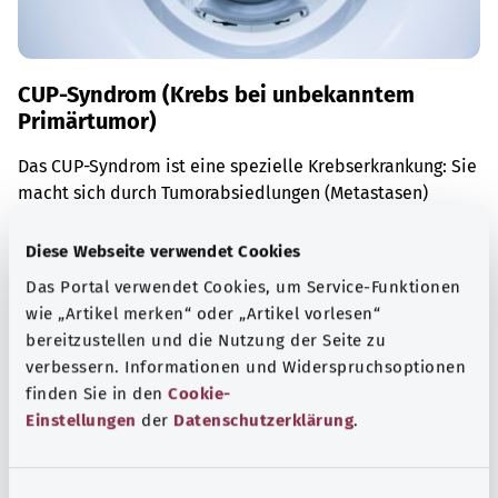
CUP-Syndrom (Krebs bei unbekanntem
Primärtumor)
Das CUP-Syndrom ist eine spezielle Krebserkrankung: Sie
macht sich durch Tumorabsiedlungen (Metastasen)
bemerkbar. Der Primärtumor lässt sich jedoch nicht
auffinden und bleibt unbekannt.
Diese Webseite verwendet Cookies
Das Portal verwendet Cookies, um Service-Funktionen
Mehr erfahren
wie „Artikel merken“ oder „Artikel vorlesen“
bereitzustellen und die Nutzung der Seite zu
verbessern. Informationen und Widerspruchsoptionen
finden Sie in den
Cookie-
Einstellungen
der
Datenschutzerklärung
.
E