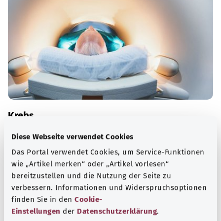
Krebs
Mit dem Begriff Krebs werden Erkrankungen bezeichnet,
Diese Webseite verwendet Cookies
bei denen körpereigene Zellen bösartig werden.
Das Portal verwendet Cookies, um Service-Funktionen
wie „Artikel merken“ oder „Artikel vorlesen“
Mehr erfahren
bereitzustellen und die Nutzung der Seite zu
verbessern. Informationen und Widerspruchsoptionen
finden Sie in den
Cookie-
Einstellungen
der
Datenschutzerklärung
.