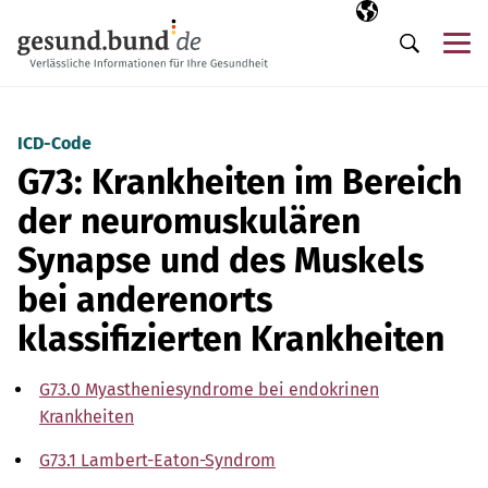
Navigation überspringen
Ausgewählte Sp
DE
Me
Suche
ICD-Code
G73: Krankheiten im Bereich
der neuromuskulären
Synapse und des Muskels
bei anderenorts
klassifizierten Krankheiten
G73.0 Myastheniesyndrome bei endokrinen
Krankheiten
G73.1 Lambert-Eaton-Syndrom