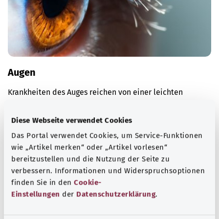
Augen
Krankheiten des Auges reichen von einer leichten
Bindehautreizung bis zu schweren Erkrankungen wie dem
Glaukom („Grüner Star“).
Diese Webseite verwendet Cookies
Mehr erfahren
Das Portal verwendet Cookies, um Service-Funktionen
wie „Artikel merken“ oder „Artikel vorlesen“
bereitzustellen und die Nutzung der Seite zu
verbessern. Informationen und Widerspruchsoptionen
finden Sie in den
Cookie-
Einstellungen
der
Datenschutzerklärung
.