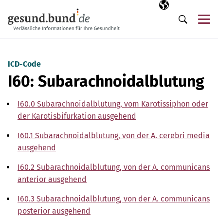
Navigation überspringen
Ausgewählte Sp
DE
Me
Suche
ICD-Code
I60: Subarachnoidalblutung
I60.0 Subarachnoidalblutung, vom Karotissiphon oder
der Karotisbifurkation ausgehend
I60.1 Subarachnoidalblutung, von der A. cerebri media
ausgehend
I60.2 Subarachnoidalblutung, von der A. communicans
anterior ausgehend
I60.3 Subarachnoidalblutung, von der A. communicans
posterior ausgehend