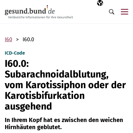
Navigation überspringen
Ausgewählte Sp
DE
Me
Suche
I60
I60.0
ICD-Code
I60.0:
Subarachnoidalblutung,
vom Karotissiphon oder der
Karotisbifurkation
ausgehend
In Ihrem Kopf hat es zwischen den weichen
Hirnhäuten geblutet.