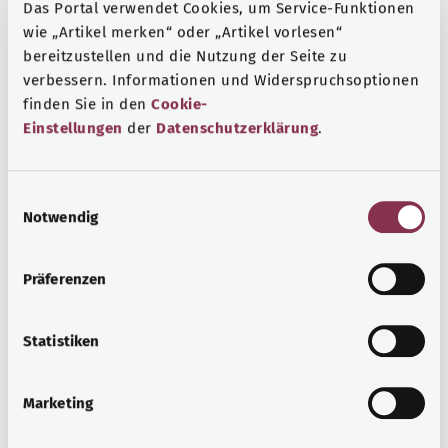
Das Portal verwendet Cookies, um Service-Funktionen
wie „Artikel merken“ oder „Artikel vorlesen“
Hirnaneurysma
bereitzustellen und die Nutzung der Seite zu
verbessern. Informationen und Widerspruchsoptionen
Ein Hirnaneurysma ist eine Ausbuchtung einer
finden Sie in den
Cookie-
Schlagader im Gehirn. Oft bleibt das unbemerkt und
Einstellungen
der
Datenschutzerklärung
.
ohne Beschwerden. Reißt das Aneurysma, kommt es zu
einer lebensbedrohlichen Hirnblutung.
E
Mehr erfahren
Notwendig
i
n
w
Präferenzen
i
l
l
Statistiken
i
g
Marketing
u
n