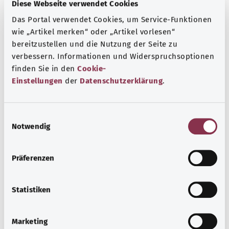
Diese Webseite verwendet Cookies
Das Portal verwendet Cookies, um Service-Funktionen
wie „Artikel merken“ oder „Artikel vorlesen“
bereitzustellen und die Nutzung der Seite zu
verbessern. Informationen und Widerspruchsoptionen
Toxoplasmose
finden Sie in den
Cookie-
Viele Menschen sind mit Toxoplasmose infiziert, ohne es
Einstellungen
der
Datenschutzerklärung
.
zu merken. Bei Gesunden treten meist keine Symptome
auf. Stecken sich Frauen erstmals in der Schwangerschaft
E
an, kann das dem Kind schaden.
Notwendig
i
Mehr erfahren
n
w
Präferenzen
i
l
l
Statistiken
i
g
Marketing
u