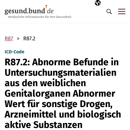
Navigation überspringen
Ausgewählte Sp
DE
Me
Suche
R87
R87.2
ICD-Code
R87.2: Abnorme Befunde in
Untersuchungsmaterialien
aus den weiblichen
Genitalorganen Abnormer
Wert für sonstige Drogen,
Arzneimittel und biologisch
aktive Substanzen