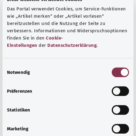
Das Portal verwendet Cookies, um Service-Funktionen
wie „Artikel merken“ oder „Artikel vorlesen“
Beratung und Hilfe
bereitzustellen und die Nutzung der Seite zu
verbessern. Informationen und Widerspruchsoptionen
Eine Auswahl verschiedener Beratungs- und
finden Sie in den
Cookie-
Informationsangebote zu bestimmten
Einstellungen
der
Datenschutzerklärung
.
Gesundheitsthemen.
Mehr erfahren
E
Notwendig
i
n
w
Präferenzen
i
l
l
Statistiken
i
g
Marketing
u