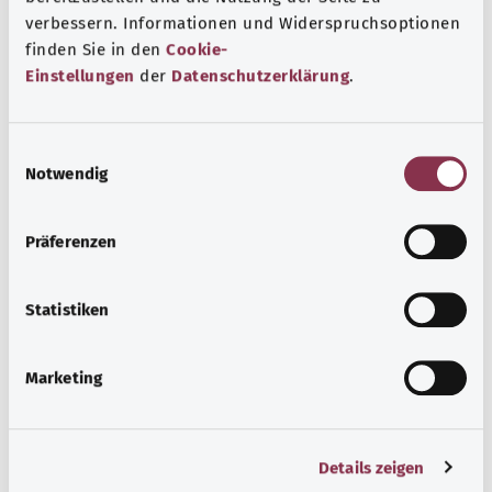
Gesundheitsthemen.
verbessern. Informationen und Widerspruchsoptionen
Mehr erfahren
finden Sie in den
Cookie-
Einstellungen
der
Datenschutzerklärung
.
E
Notwendig
i
n
w
Präferenzen
i
l
l
Statistiken
i
g
Marketing
u
Patientenrechte
n
g
Patientinnen und Patienten in Deutschland haben
Details zeigen
s
gesetzlich verankerte Rechte. Wer über diese Rechte gut