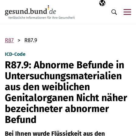
Navigation überspringen
Ausgewählte Sp
DE
Me
Suche
R87
R87.9
ICD-Code
R87.9: Abnorme Befunde in
Untersuchungsmaterialien
aus den weiblichen
Genitalorganen Nicht näher
bezeichneter abnormer
Befund
Bei Ihnen wurde Flüssigkeit aus den