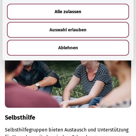
a
informiert ist kann sie durchsetzen und von ihnen
u
profitieren.
Alle zulassen
s
Mehr erfahren
w
Auswahl erlauben
a
h
l
Ablehnen
Selbsthilfe
Selbsthilfegruppen bieten Austausch und Unterstützung