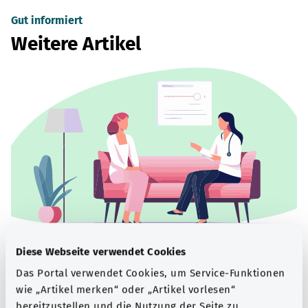
Gut informiert
Weitere Artikel
Beratung und Hilfe
Diese Webseite verwendet Cookies
Das Portal verwendet Cookies, um Service-Funktionen
Eine Auswahl verschiedener Beratungs- und
wie „Artikel merken“ oder „Artikel vorlesen“
Informationsangebote zu bestimmten
bereitzustellen und die Nutzung der Seite zu