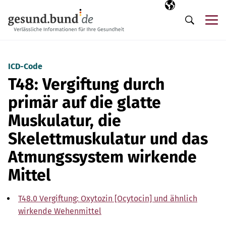
Navigation überspringen
Ausgewählte Sp
DE
Me
Suche
ICD-Code
T48: Vergiftung durch
primär auf die glatte
Muskulatur, die
Skelettmuskulatur und das
Atmungssystem wirkende
Mittel
T48.0 Vergiftung: Oxytozin [Ocytocin] und ähnlich
wirkende Wehenmittel