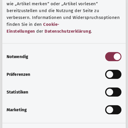
wie „Artikel merken“ oder „Artikel vorlesen“
Beratung und Hilfe
bereitzustellen und die Nutzung der Seite zu
Eine Auswahl verschiedener Beratungs- und
verbessern. Informationen und Widerspruchsoptionen
Informationsangebote zu bestimmten
finden Sie in den
Cookie-
Gesundheitsthemen.
Einstellungen
der
Datenschutzerklärung
.
Mehr erfahren
E
Notwendig
i
n
w
Präferenzen
i
l
l
Statistiken
i
g
Marketing
u
n
g