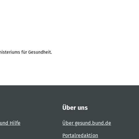
isteriums für Gesundheit.
Über uns
und Hilfe
Über gesund.bund.de
Portalredaktion