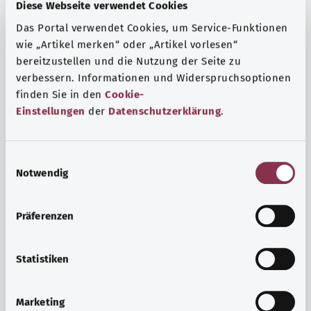
Fragen und eine intensive Lebenserfahrung. Welche
Diese Webseite verwendet Cookies
Beratungen und Untersuchungen Schwangere in
Das Portal verwendet Cookies, um Service-Funktionen
Anspruch nehmen können, erfahren Sie hier.
wie „Artikel merken“ oder „Artikel vorlesen“
bereitzustellen und die Nutzung der Seite zu
Mehr erfahren
verbessern. Informationen und Widerspruchsoptionen
finden Sie in den
Cookie-
Einstellungen
der
Datenschutzerklärung
.
E
Notwendig
i
n
w
Präferenzen
i
l
l
Statistiken
i
Psyche und Wohlbefinden
g
Marketing
u
Sport oder Meditation? Es gibt verschiedene