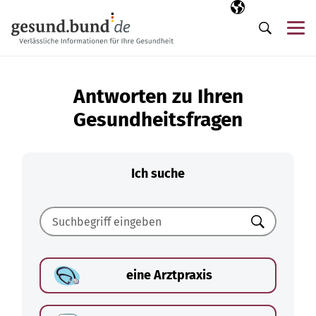
Navigation überspringen
Ausgewählte Sp
DE
Me
Suche
Antworten zu Ihren
Gesundheitsfragen
Ich suche
Suchen
eine Arztpraxis