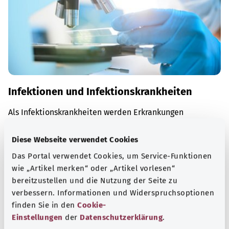
Infektionen und Infektionskrankheiten
Als Infektionskrankheiten werden Erkrankungen
bezeichnet, die infolge einer Ansteckung mit einem
Erreger entstehen.
Diese Webseite verwendet Cookies
Das Portal verwendet Cookies, um Service-Funktionen
Mehr erfahren
wie „Artikel merken“ oder „Artikel vorlesen“
bereitzustellen und die Nutzung der Seite zu
verbessern. Informationen und Widerspruchsoptionen
finden Sie in den
Cookie-
Einstellungen
der
Datenschutzerklärung
.