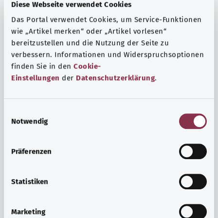
Fragen und eine intensive Lebenserfahrung. Welche
Diese Webseite verwendet Cookies
Beratungen und Untersuchungen Schwangere in
Das Portal verwendet Cookies, um Service-Funktionen
Anspruch nehmen können, erfahren Sie hier.
wie „Artikel merken“ oder „Artikel vorlesen“
Mehr erfahren
bereitzustellen und die Nutzung der Seite zu
verbessern. Informationen und Widerspruchsoptionen
finden Sie in den
Cookie-
Einstellungen
der
Datenschutzerklärung
.
E
Notwendig
i
n
w
Präferenzen
i
l
l
Statistiken
i
Psyche und Wohlbefinden
g
Marketing
u
Sport oder Meditation? Es gibt verschiedene