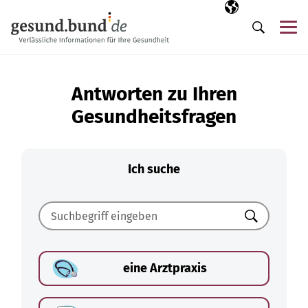
Navigation überspringen
Ausgewählte Sp
DE
Me
Suche
Antworten zu Ihren
Gesundheitsfragen
Ich suche
Suchen
eine Arztpraxis