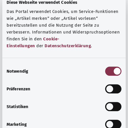
Fragen und eine intensive Lebenserfahrung. Welche
Diese Webseite verwendet Cookies
Beratungen und Untersuchungen Schwangere in
Das Portal verwendet Cookies, um Service-Funktionen
Anspruch nehmen können, erfahren Sie hier.
wie „Artikel merken“ oder „Artikel vorlesen“
bereitzustellen und die Nutzung der Seite zu
Mehr erfahren
verbessern. Informationen und Widerspruchsoptionen
finden Sie in den
Cookie-
Einstellungen
der
Datenschutzerklärung
.
E
Notwendig
i
n
w
Präferenzen
i
l
l
Statistiken
i
Psyche und Wohlbefinden
g
Marketing
u
Sport oder Meditation? Es gibt verschiedene