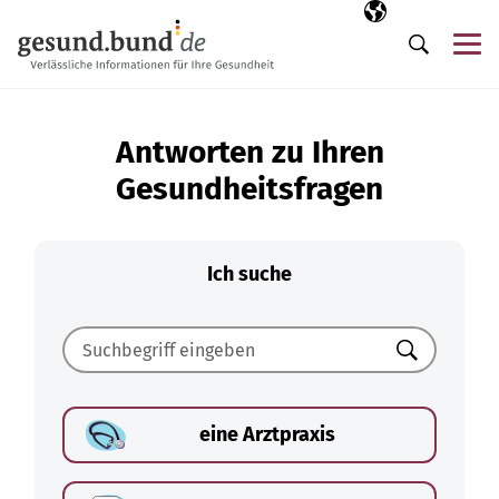
Navigation überspringen
Ausgewählte Sp
DE
Me
Suche
Antworten zu Ihren
Gesundheitsfragen
Ich suche
Suchen
eine Arztpraxis