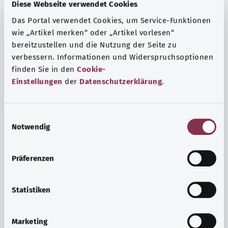
Fragen und eine intensive Lebenserfahrung. Welche
Diese Webseite verwendet Cookies
Beratungen und Untersuchungen Schwangere in
Das Portal verwendet Cookies, um Service-Funktionen
Anspruch nehmen können, erfahren Sie hier.
wie „Artikel merken“ oder „Artikel vorlesen“
bereitzustellen und die Nutzung der Seite zu
Mehr erfahren
verbessern. Informationen und Widerspruchsoptionen
finden Sie in den
Cookie-
Einstellungen
der
Datenschutzerklärung
.
E
Notwendig
i
n
w
Präferenzen
i
l
l
Statistiken
i
Psyche und Wohlbefinden
g
Marketing
u
Sport oder Meditation? Es gibt verschiedene