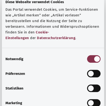
Fragen und eine intensive Lebenserfahrung. Welche
Diese Webseite verwendet Cookies
Beratungen und Untersuchungen Schwangere in
Das Portal verwendet Cookies, um Service-Funktionen
Anspruch nehmen können, erfahren Sie hier.
wie „Artikel merken“ oder „Artikel vorlesen“
bereitzustellen und die Nutzung der Seite zu
Mehr erfahren
verbessern. Informationen und Widerspruchsoptionen
finden Sie in den
Cookie-
Einstellungen
der
Datenschutzerklärung
.
E
Notwendig
i
n
w
Präferenzen
i
l
l
Statistiken
i
Psyche und Wohlbefinden
g
Marketing
u
Sport oder Meditation? Es gibt verschiedene