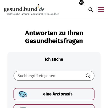
Navigation überspringen
Ausgewählte Sp
DE
Me
Suche
Antworten zu Ihren
Gesundheitsfragen
Ich suche
Suchen
eine Arztpraxis