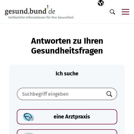
Navigation überspringen
Ausgewählte Sp
DE
Me
Suche
Antworten zu Ihren
Gesundheitsfragen
Ich suche
Suchen
eine Arztpraxis