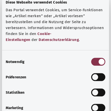
Fragen und eine intensive Lebenserfahrung. Welche
Diese Webseite verwendet Cookies
Beratungen und Untersuchungen Schwangere in
Das Portal verwendet Cookies, um Service-Funktionen
Anspruch nehmen können, erfahren Sie hier.
wie „Artikel merken“ oder „Artikel vorlesen“
Mehr erfahren
bereitzustellen und die Nutzung der Seite zu
verbessern. Informationen und Widerspruchsoptionen
finden Sie in den
Cookie-
Einstellungen
der
Datenschutzerklärung
.
E
Notwendig
i
n
w
Präferenzen
i
l
l
Statistiken
i
Psyche und Wohlbefinden
g
Marketing
u
Sport oder Meditation? Es gibt verschiedene