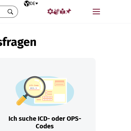
Ausgewählte Sprache
DE
Menü
Suchen
sfragen
Ich suche ICD- oder OPS-
Codes