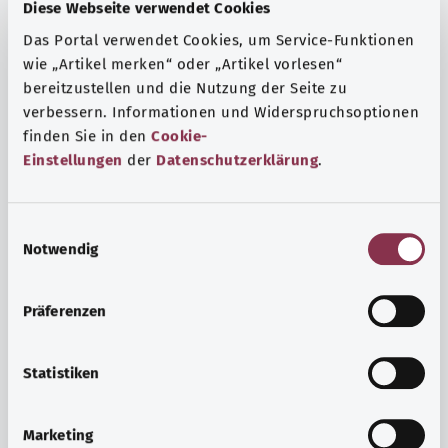
Fragen und eine intensive Lebenserfahrung. Welche
Diese Webseite verwendet Cookies
Beratungen und Untersuchungen Schwangere in
Das Portal verwendet Cookies, um Service-Funktionen
Anspruch nehmen können, erfahren Sie hier.
wie „Artikel merken“ oder „Artikel vorlesen“
bereitzustellen und die Nutzung der Seite zu
Mehr erfahren
verbessern. Informationen und Widerspruchsoptionen
finden Sie in den
Cookie-
Einstellungen
der
Datenschutzerklärung
.
E
Notwendig
i
n
w
Präferenzen
i
l
l
Statistiken
i
Psyche und Wohlbefinden
g
Marketing
u
Sport oder Meditation? Es gibt verschiedene