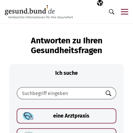
Navigation überspringen
Ausgewählte Sp
DE
Me
Suche
Antworten zu Ihren
Gesundheitsfragen
Ich suche
Suchen
eine Arztpraxis